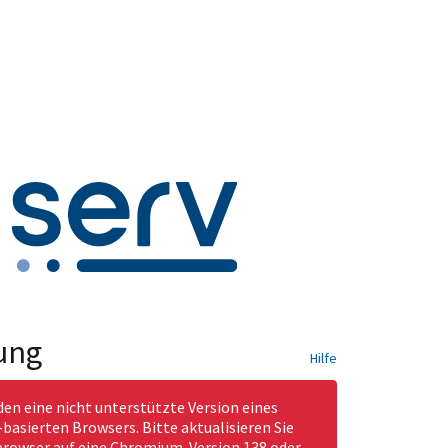
ung
Hilfe
den eine nicht unterstützte Version eines
asierten Browsers. Bitte aktualisieren Sie
rowser auf eine Chromium-Version 138 oder